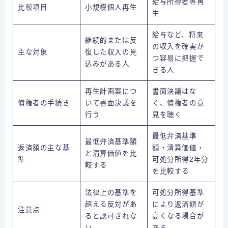
給与所得者等再
比較項目
小規模個人再生
生
給与など、将来
継続的または反
の収入を確実か
主な対象
復した収入の見
つ容易に把握で
込みがある人
きる人
再生計画案につ
書面決議はな
債権者の手続き
いて書面決議を
く、債権者の意
行う
見を聴く
最低弁済基準
最低弁済基準額
返済額の主な基
額・清算価値・
と清算価値を比
準
可処分所得2年分
較する
を比較する
法律上の基準を
可処分所得基準
超える反対があ
により返済額が
注意点
ると認可されな
高くなる場合が
い
ある