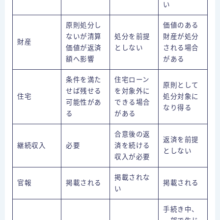
い
原則処分し
価値のある
ないが清算
処分を前提
財産が処分
財産
価値が返済
としない
される場合
額へ影響
がある
条件を満た
住宅ローン
原則として
せば残せる
を対象外に
住宅
処分対象に
可能性があ
できる場合
なり得る
る
がある
合意後の返
返済を前提
継続収入
必要
済を続ける
としない
収入が必要
掲載されな
官報
掲載される
掲載される
い
借金にお悩みの方はこちら
手続き中、
お問合せ