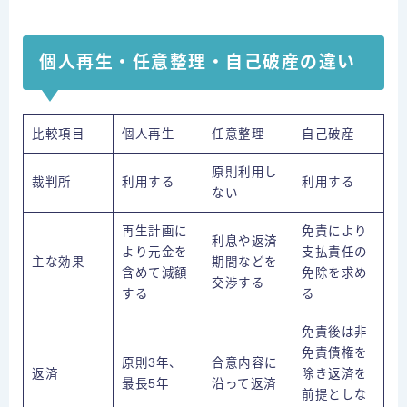
個人再生・任意整理・自己破産の違い
比較項目
個人再生
任意整理
自己破産
原則利用し
裁判所
利用する
利用する
ない
再生計画に
免責により
利息や返済
より元金を
支払責任の
主な効果
期間などを
含めて減額
免除を求め
交渉する
する
る
免責後は非
免責債権を
原則3年、
合意内容に
返済
除き返済を
最長5年
沿って返済
前提としな