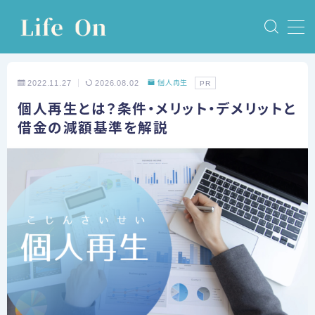
MENU
2022.11.27
2026.08.02
個人再生
PR
ホーム
個人再生とは？条件・メリット・デメリットと
借金の減額基準を解説
債務整理
任意整理
個人再生
自己破産
特定調停
体験談
任意整理の体験談