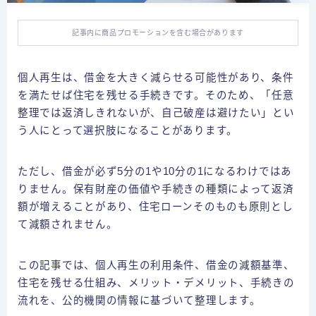
個人再生の体験談
自己破産の体験談
記事内に商品プロモーションを含む場合があります
特定調停の体験談
個人再生は、借金を大きく減らせる可能性があり、条件
を満たせば住宅を残せる手続きです。そのため、「任意
債務整理ごとの費用比較
整理では返済しきれないが、自己破産は避けたい」とい
任意整理の費用
う人にとって選択肢になることがあります。
個人再生の費用
ただし、借金が必ず5分の1や10分の1になるわけではあ
自己破産の費用
りません。保有財産の価値や手続きの種類によって返済
額が増えることがあり、住宅ローンそのものも原則とし
闇金
て減額されません。
お問合せ
この記事では、個人再生の利用条件、借金の減額基準、
住宅を残せる仕組み、メリット・デメリット、手続きの
プライバシーポリシー
流れを、公的機関の情報に基づいて整理します。