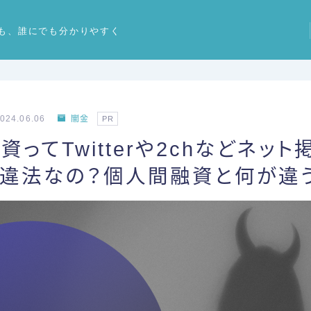
も、誰にでも分かりやすく
024.06.06
闇金
PR
資ってTwitterや2chなどネッ
ど違法なの？個人間融資と何が違