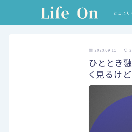
どこより
2023.09.11
2
ひととき融
く見るけ