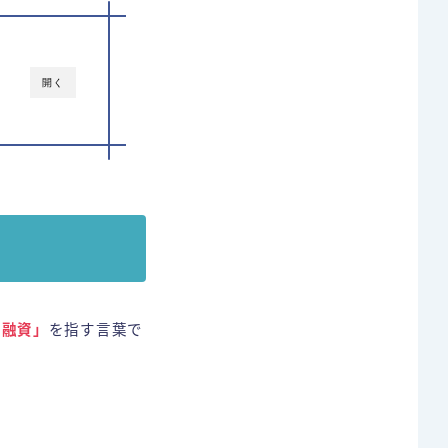
開く
な融資」
を指す言葉で