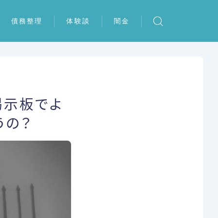
債務整理
体験談
闇金
任意整理
任意整理の体験談
個人再生
個人再生の体験談
自己破産
特定調停の体験談
ト掲示板でよ
特定調停
自己破産の体験談
うの？