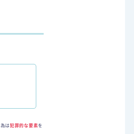
行為は
犯罪的な要素
を