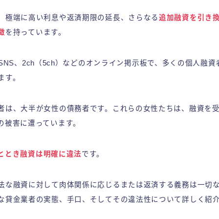
、極端に高い利息や返済期限の延長、さらなる
追加融資を引き
徴
を持っています。
erやSNS、2ch（5ch）などのオンライン掲示板で、多くの個人融
ます。
者は、大半が女性の債務者です。これらの女性たちは、融資を
の被害に遭っています。
ととき融資は明確に違法
です。
法な融資に対して肉体関係に応じるまたは返済する義務は一切
な貸金業者の実態、手口、そしてその違法性について詳しく紹