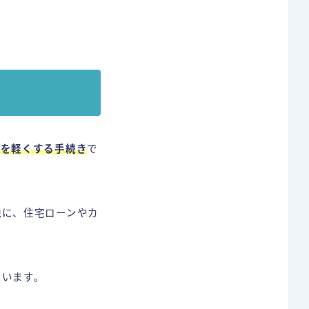
担を軽くする手続き
で
他に、住宅ローンやカ
ています。