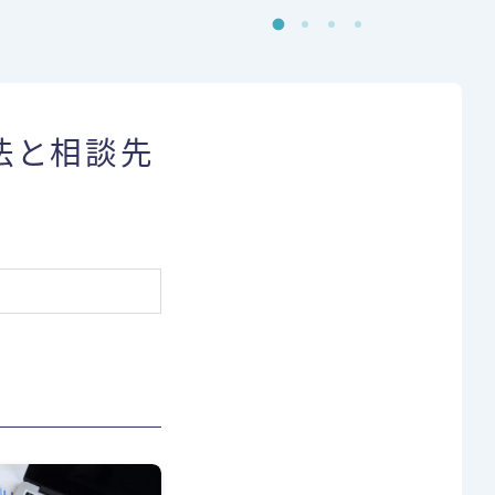
む
法と相談先