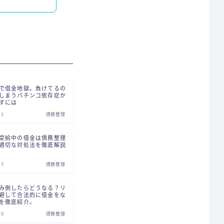
で借金地獄。負けてるの
しまうパチンコ依存症か
すには
21
債務整理
受給中の借金は債務整理
適切な対処法を徹底解説
27
債務整理
み倒したらどうなる？リ
避して合法的に借金をな
を徹底紹介。
30
債務整理