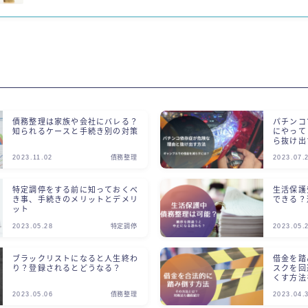
債務整理は家族や会社にバレる？
パチンコ
知られるケースと手続き別の対策
にやって
ら抜け出
2023.11.02
債務整理
2023.07.
特定調停をする前に知っておくべ
生活保護
き事、手続きのメリットとデメリ
できる？
ット
2023.05.28
特定調停
2023.05.
ブラックリストになると人生終わ
借金を踏
り？登録されるとどうなる？
スクを回
くす方法
2023.05.06
債務整理
2023.04.