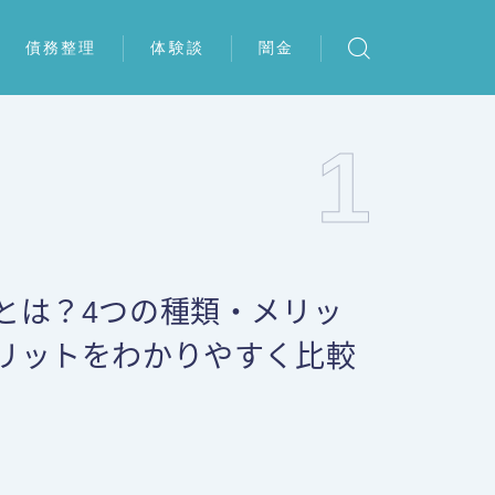
債務整理
体験談
闇金
任意整理
任意整理の体験談
1
個人再生
個人再生の体験談
自己破産
特定調停の体験談
特定調停
自己破産の体験談
理とは？4つの種類・メリッ
メリットをわかりやすく比較