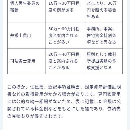
個人再生委員の
15万～30万円程
どにより、30万
報酬
度の例がある
円を超える場合
もある
30万～60万円程
事務所、事案、
弁護士費用
度と案内される
住宅資金特別条
ことが多い
項などで異なる
20万～40万円程
原則として裁判
司法書士費用
度と案内される
所提出書類の作
ことがある
成支援となる
このほか、住民票、登記事項証明書、固定資産評価証明
書などの取得費用がかかる場合があります。専門家費用
には公的な統一相場がないため、表に記載した金額は公
開されている料金例などをもとにした幅であり、依頼先
の見積もりが優先されます。