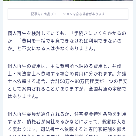
個人再生の体験談
自己破産の体験談
記事内に商品プロモーションを含む場合があります
特定調停の体験談
個人再生を検討していても、「手続きにいくらかかるの
か」「費用を一括で用意できなければ利用できないの
債務整理ごとの費用比較
か」と不安になる人は少なくありません。
任意整理の費用
個人再生の費用
個人再生の費用は、主に裁判所へ納める費用と、弁護
士・司法書士へ依頼する場合の費用に分かれます。弁護
自己破産の費用
士へ依頼する場合、合計50万～80万円程度が一つの目安
として案内されることがありますが、全国共通の定額で
闇金
はありません。
お問合せ
個人再生委員が選任されるか、住宅資金特別条項を利用
するか、債権者が何社あるかなどによって、総額は大き
プライバシーポリシー
く変わります。司法書士へ依頼すると専門家報酬を抑え