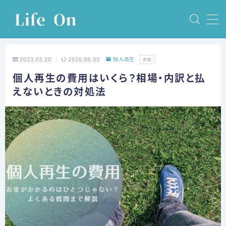
MENU
2023.03.20
2026.08.03
個人再生
PR
ホーム
個人再生の費用はいくら？相場・内訳と払
えないときの対処法
債務整理
任意整理
個人再生
自己破産
特定調停
体験談
任意整理の体験談