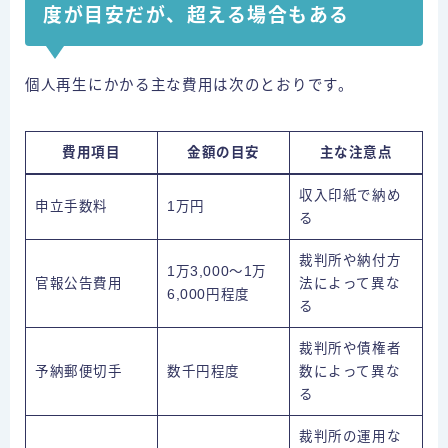
度が目安だが、超える場合もある
個人再生にかかる主な費用は次のとおりです。
費用項目
金額の目安
主な注意点
収入印紙で納め
申立手数料
1万円
る
裁判所や納付方
1万3,000～1万
官報公告費用
法によって異な
6,000円程度
る
裁判所や債権者
予納郵便切手
数千円程度
数によって異な
る
裁判所の運用な