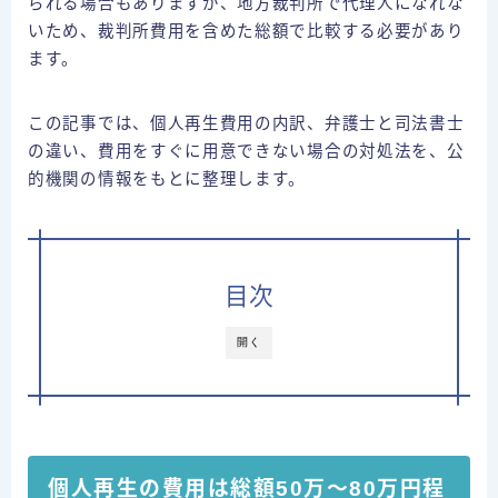
られる場合もありますが、地方裁判所で代理人になれな
運営者情報
いため、裁判所費用を含めた総額で比較する必要があり
ます。
⇒借金減額相談
この記事では、個人再生費用の内訳、弁護士と司法書士
の違い、費用をすぐに用意できない場合の対処法を、公
的機関の情報をもとに整理します。
目次
開く
個人再生の費用は総額50万～80万円程