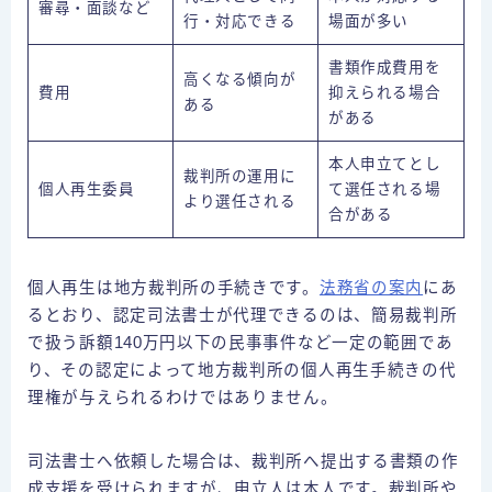
審尋・面談など
行・対応できる
場面が多い
書類作成費用を
高くなる傾向が
費用
抑えられる場合
ある
がある
本人申立てとし
裁判所の運用に
個人再生委員
て選任される場
より選任される
合がある
個人再生は地方裁判所の手続きです。
法務省の案内
にあ
るとおり、認定司法書士が代理できるのは、簡易裁判所
で扱う訴額140万円以下の民事事件など一定の範囲であ
り、その認定によって地方裁判所の個人再生手続きの代
理権が与えられるわけではありません。
司法書士へ依頼した場合は、裁判所へ提出する書類の作
成支援を受けられますが、申立人は本人です。裁判所や