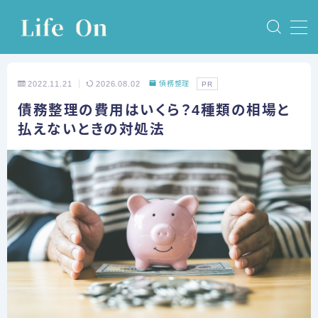
MENU
2022.11.21
2026.08.02
債務整理
PR
ホーム
債務整理の費用はいくら？4種類の相場と
払えないときの対処法
債務整理
任意整理
個人再生
自己破産
特定調停
体験談
任意整理の体験談