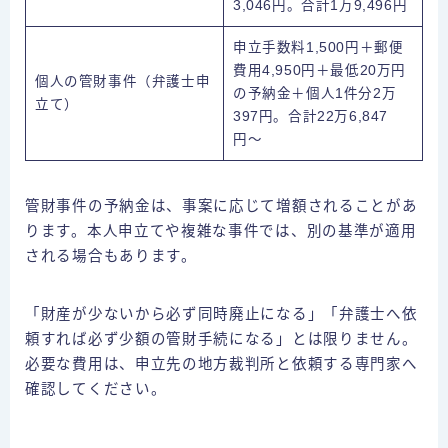
3,046円。合計1万9,496円
申立手数料1,500円＋郵便
費用4,950円＋最低20万円
個人の管財事件（弁護士申
の予納金＋個人1件分2万
立て）
397円。合計22万6,847
円〜
管財事件の予納金は、事案に応じて増額されることがあ
ります。本人申立てや複雑な事件では、別の基準が適用
される場合もあります。
「財産が少ないから必ず同時廃止になる」「弁護士へ依
頼すれば必ず少額の管財手続になる」とは限りません。
必要な費用は、申立先の地方裁判所と依頼する専門家へ
確認してください。