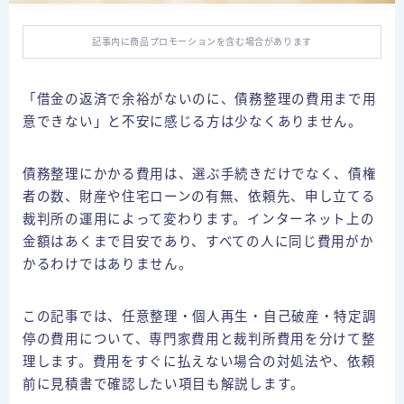
個人再生の体験談
自己破産の体験談
記事内に商品プロモーションを含む場合があります
特定調停の体験談
「借金の返済で余裕がないのに、債務整理の費用まで用
意できない」と不安に感じる方は少なくありません。
債務整理ごとの費用比較
任意整理の費用
債務整理にかかる費用は、選ぶ手続きだけでなく、債権
個人再生の費用
者の数、財産や住宅ローンの有無、依頼先、申し立てる
裁判所の運用によって変わります。インターネット上の
自己破産の費用
金額はあくまで目安であり、すべての人に同じ費用がか
かるわけではありません。
闇金
この記事では、任意整理・個人再生・自己破産・特定調
お問合せ
停の費用について、専門家費用と裁判所費用を分けて整
理します。費用をすぐに払えない場合の対処法や、依頼
プライバシーポリシー
前に見積書で確認したい項目も解説します。