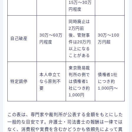
15万〜30万
円程度
同時廃止は
2万円前
30万〜60万
後、管財事
30万〜100
自己破産
円程度
件は20万円
万円超
以上になる
ことがある
東京簡易裁
本人申立て
判所の例で
債権者1社
特定調停
なら原則不
は債権者1
につき約
要
社につき約
1,000円〜
1,000円
この表は、専門家や裁判所が公表する金額をもとにした
一般的な目安です。弁護士・司法書士の報酬は一律では
なく、消費税や実費を含むかどうかも依頼先によって異