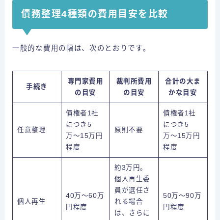
債務整理4種類の費用目安を比較
一般的な費用の幅は、次のとおりです。
専門家費用
裁判所費用
合計の大ま
手続き
の目安
の目安
かな目安
債権者1社
債権者1社
につき5
につき5
任意整理
原則不要
万〜15万円
万〜15万円
程度
程度
約3万円。
個人再生委
員が選任さ
40万〜60万
50万〜90万
個人再生
れる場合
円程度
円程度
は、さらに