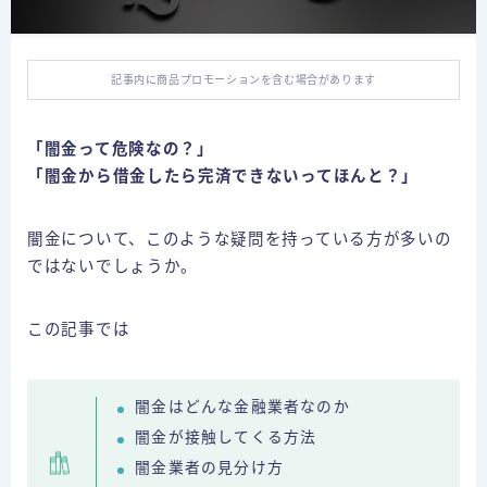
個人再生の体験談
自己破産の体験談
記事内に商品プロモーションを含む場合があります
特定調停の体験談
「闇金って危険なの？」
債務整理ごとの費用比較
「闇金から借金したら完済できないってほんと？」
任意整理の費用
個人再生の費用
闇金について、このような疑問を持っている方が多いの
ではないでしょうか。
自己破産の費用
この記事では
闇金
お問合せ
闇金はどんな金融業者なのか
闇金が接触してくる方法
プライバシーポリシー
闇金業者の見分け方