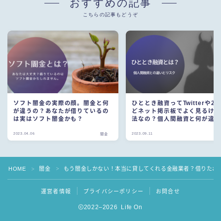
おすすめの記事
こちらの記事もどうぞ
ソフト闇金の実際の顔。闇金と何
ひととき融資ってTwitterや2c
が違うの？あなたが借りているの
どネット掲示板でよく見るけ
は実はソフト闇金かも？
法なの？個人間融資と何が違
の？
2023.04.06
2023.09.11
闇金
HOME
闇金
もう闇金しかない！本当に貸してくれる金融業者？借りたお
＞
＞
運営者情報
プライバシーポリシー
お問合せ
2022–2026 Life On