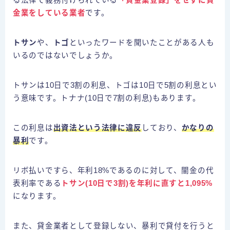
る法律で義務付けられている
「貸金業登録」をせずに貸
金業をしている業者
です。
トサン
や、
トゴ
といったワードを聞いたことがある人も
いるのではないでしょうか。
トサンは10日で3割の利息、トゴは10日で5割の利息とい
う意味です。トナナ(10日で7割の利息)もあります。
この利息は
出資法という法律に違反
しており、
かなりの
暴利
です。
リボ払いですら、年利18%であるのに対して、闇金の代
表利率である
トサン(10日で3割)を年利に直すと1,095%
になります。
また、貸金業者として登録しない、暴利で貸付を行うと