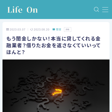
MENU
2023.03.07
2023.08.20
闇金
PR
ホーム
もう闇金しかない！本当に貸してくれる金
融業者？借りたお金を返さなくていいって
債務整理
ほんと？
任意整理
個人再生
自己破産
特定調停
体験談
任意整理の体験談