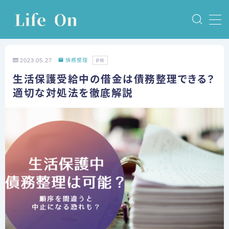
MENU
2023.05.27
債務整理
PR
ホーム
生活保護受給中の借金は債務整理できる？
適切な対処法を徹底解説
債務整理
任意整理
個人再生
自己破産
特定調停
体験談
任意整理の体験談