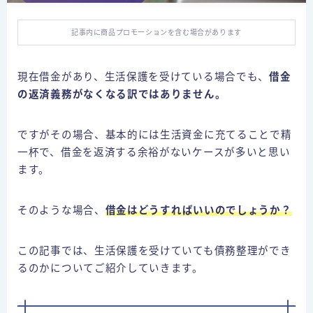
個人再生の体験談
自己破産の体験談
記事内に商品プロモーションを含む場合があります
特定調停の体験談
現在借金があり、生活保護を受けている場合でも、
借金
の返済義務がなくなる訳ではありません。
債務整理ごとの費用比較
任意整理の費用
ですがその場合、基本的には生活資金に充てることで精
個人再生の費用
一杯で、借金を返済する余裕がないケースが多いと思い
ます。
自己破産の費用
そのような場合、
借金はどうすればいいのでしょうか？
闇金
この記事では、生活保護を受けていても債務整理ができ
お問合せ
るのかについてご紹介していきます。
プライバシーポリシー