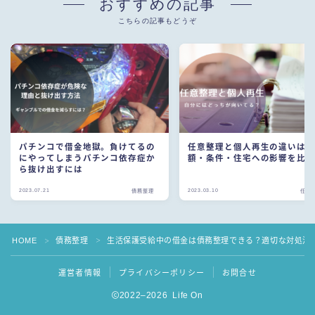
おすすめの記事
こちらの記事もどうぞ
パチンコで借金地獄。負けてるの
任意整理と個人再生の違いは
にやってしまうパチンコ依存症か
額・条件・住宅への影響を比
ら抜け出すには
2023.07.21
2023.03.10
債務整理
任意
HOME
債務整理
生活保護受給中の借金は債務整理できる？適切な対処法
＞
＞
運営者情報
プライバシーポリシー
お問合せ
2022–2026 Life On