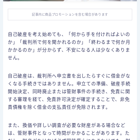
個人再生の体験談
自己破産の体験談
記事内に商品プロモーションを含む場合があります
特定調停の体験談
自己破産を考え始めても、「何から手を付ければよいの
か」「裁判所で何を聞かれるのか」「終わるまで何か月
債務整理ごとの費用比較
かかるのか」が分からず、不安になる人は少なくありま
任意整理の費用
せん。
個人再生の費用
自己破産は、裁判所へ申立書を出したらすぐに借金がな
自己破産の費用
くなる手続きではありません。申立ての準備、破産手続
開始決定、同時廃止または管財事件の手続き、免責に関
闇金
する審理を経て、免責許可決定が確定することで、非免
責債権を除く借金の支払責任が免除されます。
お問合せ
また、換価や詳しい調査が必要な財産がある場合など
プライバシーポリシー
は、管財事件となって時間がかかることがあります。た