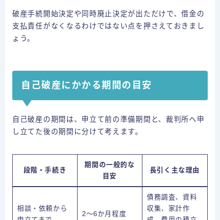
破産手続開始決定や同時廃止決定が出ただけで、借金の
支払責任がなくなるわけではない点を押さえておきまし
ょう。
自己破産にかかる期間の目安
自己破産の期間は、申立て前の準備期間と、裁判所へ申
し立てた後の期間に分けて考えます。
期間の一般的な
段階・手続き
長引く主な理由
目安
債務調査、資料
相談・依頼から
収集、家計作
2～6か月程度
申立てまで
成、費用の積立