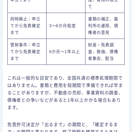
て
同時廃止｜申立
書類の補正、裁
てから免責確定
3～6か月程度
判所の運用、債
まで
権者の意見
管財事件｜申立
財産・免責調
てから免責確定
6か月～1年以上
査、換価、債権
まで
者集会、配当
これは一般的な目安であり、全国共通の標準処理期間で
はありません。書類と費用を短期間で準備できれば早ま
ることがありますが、不動産の売却、事業資料の調査、
債権者との争いなどがあると1年以上かかる場合もあり
ます。
免責許可決定が「出るまで」の期間と、「確定するま
で」の期間も異なります。終了時期を確認するときは、