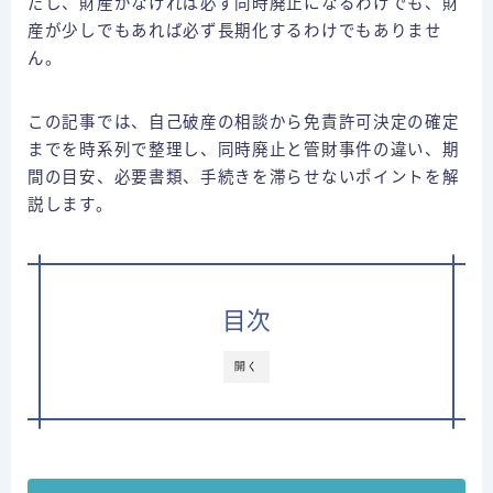
だし、財産がなければ必ず同時廃止になるわけでも、財
運営者情報
産が少しでもあれば必ず長期化するわけでもありませ
ん。
⇒借金減額相談
この記事では、自己破産の相談から免責許可決定の確定
までを時系列で整理し、同時廃止と管財事件の違い、期
間の目安、必要書類、手続きを滞らせないポイントを解
説します。
目次
開く