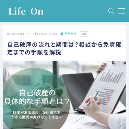
MENU
2023.03.27
2026.08.03
自己破産
PR
ホーム
自己破産の流れと期間は？相談から免責確
定までの手順を解説
債務整理
任意整理
個人再生
自己破産
特定調停
体験談
任意整理の体験談