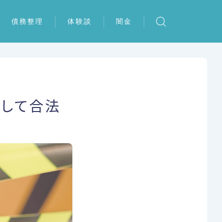
債務整理
体験談
闇金
任意整理
任意整理の体験談
個人再生
個人再生の体験談
自己破産
特定調停の体験談
避して合法
特定調停
自己破産の体験談