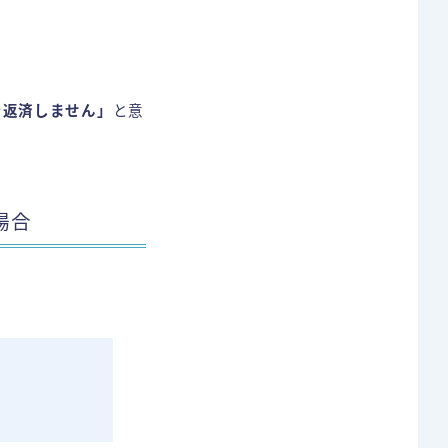
で返済しません」
と意
場合