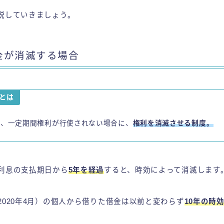
説していきましょう。
金が消滅する場合
効とは
は、一定期間権利が行使されない場合に、
権利を消滅させる制度。
利息の支払期日から
5年を経過
すると、時効によって消滅します
2020年4月）の個人から借りた借金は以前と変わらず
10年の時