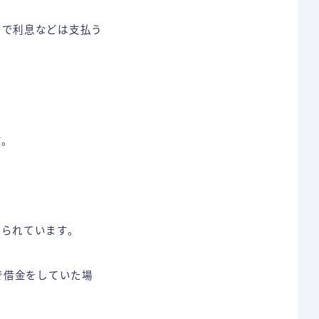
ので利息などは支払う
す。
められています。
で借金をしていた場