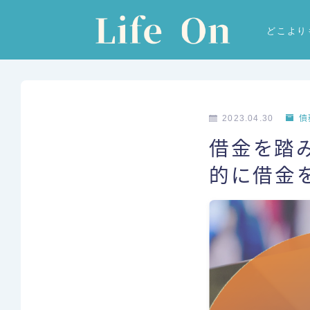
どこより
2023.04.30
債
借金を踏
的に借金